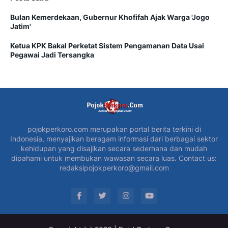
Bulan Kemerdekaan, Gubernur Khofifah Ajak Warga 'Jogo
Jatim'
Ketua KPK Bakal Perketat Sistem Pengamanan Data Usai
Pegawai Jadi Tersangka
pojokperkoro.com merupakan portal berita terkini di
Indonesia, menyajikan beragam informasi dari berbagai sektor
kehidupan yang disajikan secara sederhana dan mudah
dipahami untuk membukan wawasan secara luas. Contact us:
redaksipojokperkoro@gmail.com