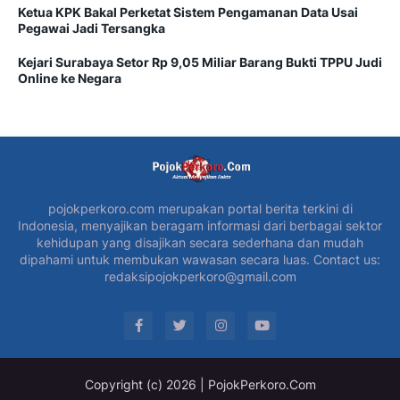
Ketua KPK Bakal Perketat Sistem Pengamanan Data Usai
Pegawai Jadi Tersangka
Kejari Surabaya Setor Rp 9,05 Miliar Barang Bukti TPPU Judi
Online ke Negara
pojokperkoro.com merupakan portal berita terkini di
Indonesia, menyajikan beragam informasi dari berbagai sektor
kehidupan yang disajikan secara sederhana dan mudah
dipahami untuk membukan wawasan secara luas. Contact us:
redaksipojokperkoro@gmail.com
Copyright (c) 2026 | PojokPerkoro.Com