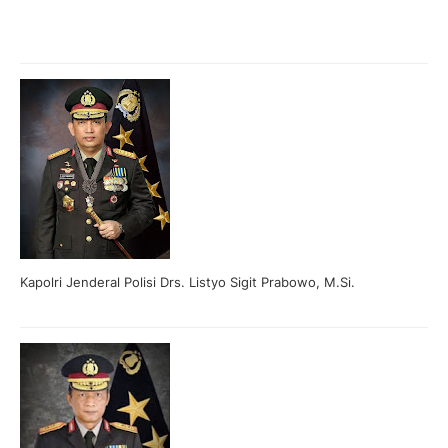
Kapolri Jenderal Polisi Drs. Listyo Sigit Prabowo, M.Si.