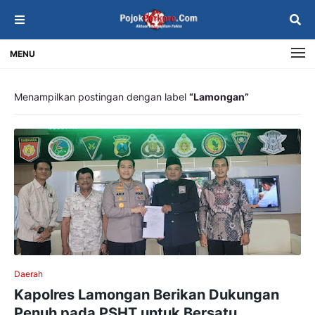
MENU
Menampilkan postingan dengan label
Lamongan
Daerah
Kapolres Lamongan Berikan Dukungan
Penuh pada PSHT untuk Bersatu