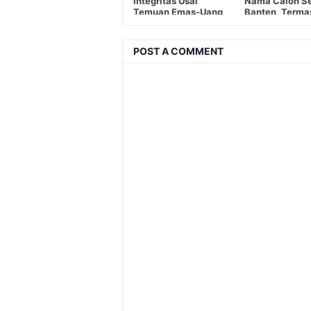
Integritas Usai
Nama Calon S
Temuan Emas-Uang
Banten, Terma
Diduga Terkait Oknum
Kadis DLHK
Jampidsus
POST A COMMENT