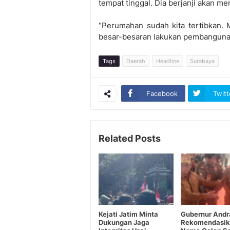
tempat tinggal. Dia berjanji akan me
“Perumahan sudah kita tertibkan.
besar-besaran lakukan pembanguna
Tags
Daerah
Headline
Surabaya
Facebook
Twitt
Related Posts
Kejati Jatim Minta
Gubernur Andr
Dukungan Jaga
Rekomendasik