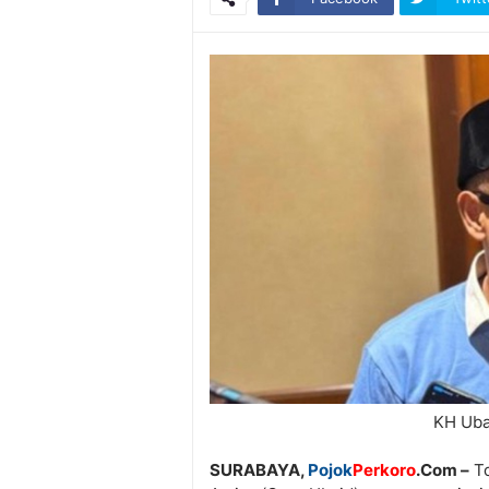
KH Uba
SURABAYA,
Pojok
Perkoro
.Com –
To