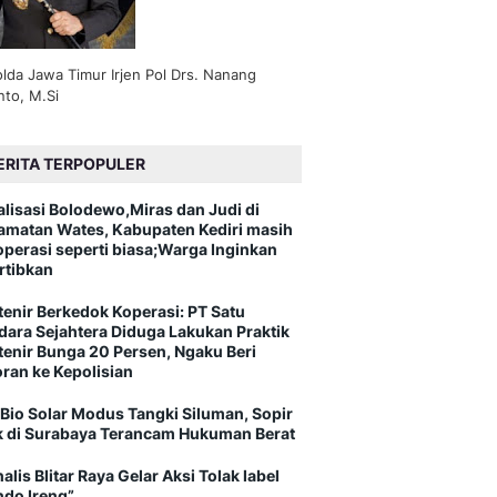
lda Jawa Timur Irjen Pol Drs. Nanang
nto, M.Si
ERITA TERPOPULER
alisasi Bolodewo,Miras dan Judi di
amatan Wates, Kabupaten Kediri masih
operasi seperti biasa;Warga Inginkan
rtibkan
tenir Berkedok Koperasi: PT Satu
dara Sejahtera Diduga Lakukan Praktik
tenir Bunga 20 Persen, Ngaku Beri
oran ke Kepolisian
 Bio Solar Modus Tangki Siluman, Sopir
k di Surabaya Terancam Hukuman Berat
alis Blitar Raya Gelar Aksi Tolak label
ndo Ireng”