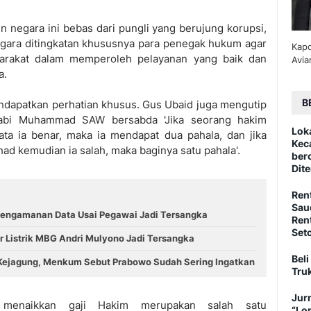
n negara ini bebas dari pungli yang berujung korupsi,
negara ditingkatan khususnya para penegak hukum agar
Kapo
arakat dalam memperoleh pelayanan yang baik dan
Avia
a.
B
endapatkan perhatian khusus. Gus Ubaid juga mengutip
 Nabi Muhammad SAW bersabda 'Jika seorang hakim
Lok
ata ia benar, maka ia mendapat dua pahala, dan jika
Kec
had kemudian ia salah, maka baginya satu pahala'.
ber
Dite
Ren
Sau
Pengamanan Data Usai Pegawai Jadi Tersangka
Ren
Set
 Listrik MBG Andri Mulyono Jadi Tersangka
Beli
Kejagung, Menkum Sebut Prabowo Sudah Sering Ingatkan
Tru
Jurn
 menaikkan gaji Hakim merupakan salah satu
“Lo