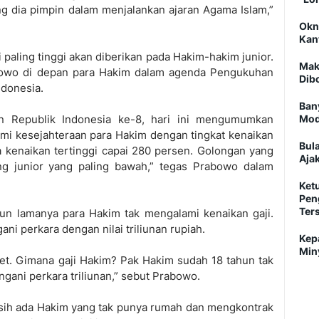
 dia pimpin dalam menjalankan ajaran Agama Islam,”
Okn
Kan
 paling tinggi akan diberikan pada Hakim-hakim junior.
Mak
bowo di depan para Hakim dalam agenda Pengukuhan
Dib
donesia.
Ban
n Republik Indonesia ke-8, hari ini mengumumkan
Mod
mi kesejahteraan para Hakim dengan tingkat kenaikan
Bul
a kenaikan tertinggi capai 280 persen. Golongan yang
Ajak
ang junior yang paling bawah,” tegas Prabowo dalam
Ket
Pen
Ter
un lamanya para Hakim tak mengalami kenaikan gaji.
ni perkara dengan nilai triliunan rupiah.
Kep
Min
get. Gimana gaji Hakim? Pak Hakim sudah 18 tahun tak
ngani perkara triliunan,” sebut Prabowo.
sih ada Hakim yang tak punya rumah dan mengkontrak