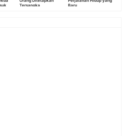
ekda
Orang Ditetapkan
Perjalanan Hidup yang
suk
Tersangka
Baru