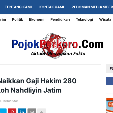
TENTANG KAMI
KONTAK KAMI
PEDOMAN MEDIA SIBER
rim
Politik
Ekonomi
Pendidikan
Teknologi
Wisata
F
Naikkan Gaji Hakim 280
koh Nahdliyin Jatim
0 Komentar
er