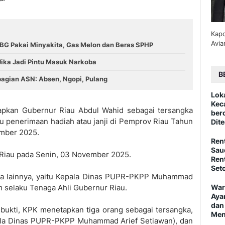
Kapo
Avia
G Pakai Minyakita, Gas Melon dan Beras SPHP
Jika Jadi Pintu Masuk Narkoba
B
ebagian ASN: Absen, Ngopi, Pulang
Lok
Kec
pkan Gubernur Riau Abdul Wahid sebagai tersangka
ber
u penerimaan hadiah atau janji di Pemprov Riau Tahun
Dite
mber 2025.
Ren
Sau
 Riau pada Senin, 03 November 2025.
Ren
Set
a lainnya, yaitu Kepala Dinas PUPR-PKPP Muhammad
m selaku Tenaga Ahli Gubernur Riau.
War
Aya
dan
bukti, KPK menetapkan tiga orang sebagai tersangka,
Men
ala Dinas PUPR-PKPP Muhammad Arief Setiawan), dan