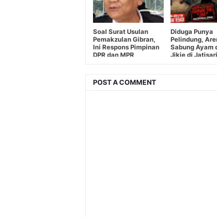
Soal Surat Usulan
Diduga Punya
Pemakzulan Gibran,
Pelindung, Ar
Ini Respons Pimpinan
Sabung Ayam 
DPR dan MPR
Jikie di Jatisar
Beroperasi
POST A COMMENT