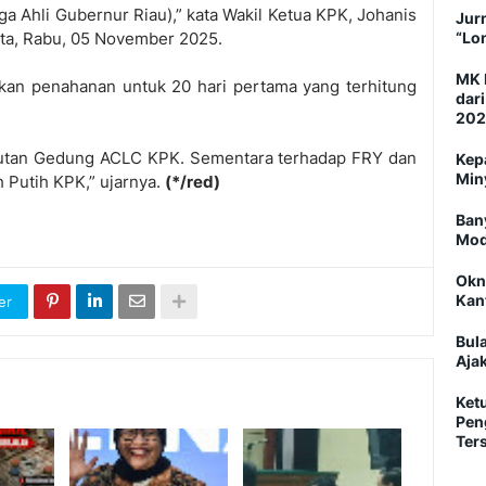
a Ahli Gubernur Riau),” kata Wakil Ketua KPK, Johanis
Jurn
rta, Rabu, 05 November 2025.
“Lo
MK 
ukan penahanan untuk 20 hari pertama yang terhitung
dar
202
Rutan Gedung ACLC KPK. Sementara terhadap FRY dan
Kep
Min
 Putih KPK,” ujarnya.
(*/red)
Ban
Mod
Okn
Kan
er
Bul
Ajak
Ket
Pen
Ter