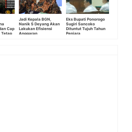
Jadi Kepala BGN,
Eks Bupati Ponorogo
ena
Nanik S Deyang Akan
Sugiri Sancoko
dan Cap
Lakukan Efisiensi
Dituntut Tujuh Tahun
i Tetap
Anggaran
Penjara