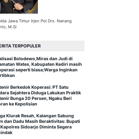
lda Jawa Timur Irjen Pol Drs. Nanang
nto, M.Si
ERITA TERPOPULER
alisasi Bolodewo,Miras dan Judi di
amatan Wates, Kabupaten Kediri masih
operasi seperti biasa;Warga Inginkan
rtibkan
tenir Berkedok Koperasi: PT Satu
dara Sejahtera Diduga Lakukan Praktik
tenir Bunga 20 Persen, Ngaku Beri
oran ke Kepolisian
ga Klurak Resah, Kalangan Sabung
m dan Dadu Masih Beraktivitas: Bupati
 Kapolres Sidoarjo Diminta Segera
indak