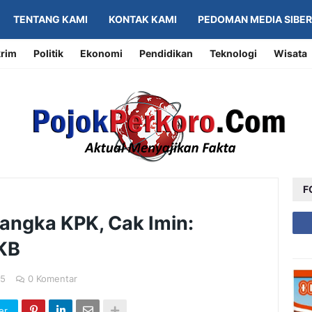
TENTANG KAMI
KONTAK KAMI
PEDOMAN MEDIA SIBER
rim
Politik
Ekonomi
Pendidikan
Teknologi
Wisata
F
angka KPK, Cak Imin:
PKB
25
0 Komentar
er