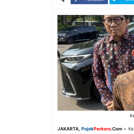
K
JAKARTA,
Pojok
Perkoro
.Com –
Ket