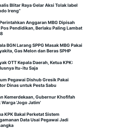
alis Blitar Raya Gelar Aksi Tolak label
ndo Ireng”
Perintahkan Anggaran MBG Dipisah
i Pos Pendidikan, Berlaku Paling Lambat
8
ala BGN Larang SPPG Masak MBG Pakai
yakita, Gas Melon dan Beras SPHP
yak OTT Kepala Daerah, Ketua KPK:
usnya Itu-itu Saja
um Pegawai Dishub Gresik Pakai
tor Dinas untuk Pesta Sabu
an Kemerdekaan, Gubernur Khofifah
 Warga 'Jogo Jatim'
ua KPK Bakal Perketat Sistem
gamanan Data Usai Pegawai Jadi
sangka