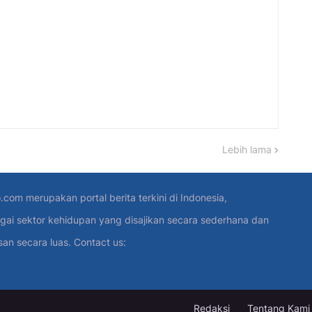
Lebih lama
.com merupakan portal berita terkini di Indonesia,
gai sektor kehidupan yang disajikan secara sederhana dan
 secara luas. Contact us:
Redaksi
Tentang Kami