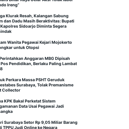
ndo Ireng”
ga Klurak Resah, Kalangan Sabung
m dan Dadu Masih Beraktivitas: Bupati
 Kapolres Sidoarjo Diminta Segera
indak
am Wanita Pegawai Kejari Mojokerto
ongkar untuk Otopsi
Perintahkan Anggaran MBG Dipisah
i Pos Pendidikan, Berlaku Paling Lambat
8
uk Perkara Massa PSHT Geruduk
restabes Surabaya, Tolak Premanisme
t Collector
ua KPK Bakal Perketat Sistem
gamanan Data Usai Pegawai Jadi
sangka
ri Surabaya Setor Rp 9,05 Miliar Barang
ti TPPU Judi Online ke Negara