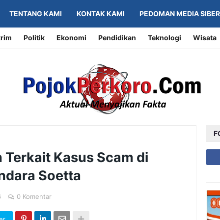
TENTANG KAMI
KONTAK KAMI
PEDOMAN MEDIA SIBER
rim
Politik
Ekonomi
Pendidikan
Teknologi
Wisata
F
 Terkait Kasus Scam di
ndara Soetta
6
0 Komentar
er