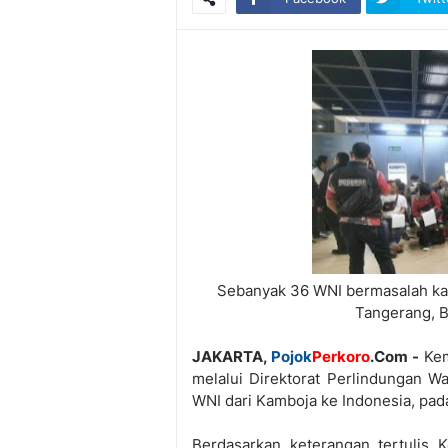
Sebanyak 36 WNI bermasalah kas
Tangerang, B
JAKARTA,
Pojok
Perkoro
.Com -
Kem
melalui Direktorat Perlindungan 
WNI dari Kamboja ke Indonesia, pad
Berdasarkan keterangan tertulis 