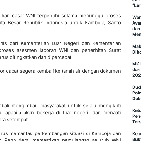
“Lo
uhan dasar WNI terpenuhi selama menunggu proses
War
uta Besar Republik Indonesia untuk Kamboja, Santo
Aya
dan
Men
nis dari Kementerian Luar Negeri dan Kementerian
Mak
 proses asesmen laporan WNI dan penerbitan Surat
Dib
rus ditingkatkan dan dipercepat.
MK 
dar
or dapat segera kembali ke tanah air dengan dokumen
202
Dud
Pol
Deb
bali mengimbau masyarakat untuk selalu mengikuti
Ket
 apabila akan bekerja di luar negeri, dan menaati
Pen
ara setempat.
Ter
terus memantau perkembangan situasi di Kamboja dan
Keja
Buk
m Penh demi memastikan pemulangan seluruh WNI