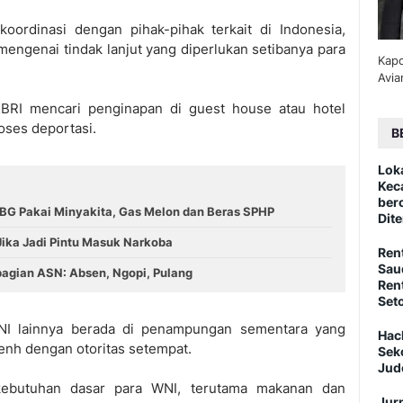
ordinasi dengan pihak-pihak terkait di Indonesia,
engenai tindak lanjut yang diperlukan setibanya para
Kapo
Avia
BRI mencari penginapan di guest house atau hotel
oses deportasi.
B
Lok
Kec
ber
G Pakai Minyakita, Gas Melon dan Beras SPHP
Dite
Jika Jadi Pintu Masuk Narkoba
Ren
Sau
ebagian ASN: Absen, Ngopi, Pulang
Ren
Set
WNI lainnya berada di penampungan sementara yang
Hac
enh dengan otoritas setempat.
Sek
Jud
n kebutuhan dasar para WNI, terutama makanan dan
Jurn