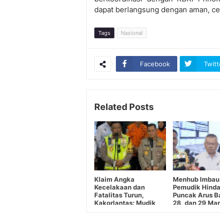
dapat berlangsung dengan aman, cep
Tags
Nasional
Facebook
Twitt
Related Posts
Klaim Angka
Menhub Imbau
Kecelakaan dan
Pemudik Hinda
Fatalitas Turun,
Puncak Arus Ba
Kakorlantas: Mudik
28, dan 29 Mar
Aman dan Bahagia