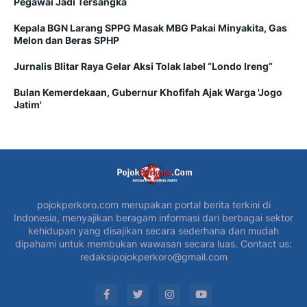
Pegawai Jadi Tersangka
Kepala BGN Larang SPPG Masak MBG Pakai Minyakita, Gas
Melon dan Beras SPHP
Jurnalis Blitar Raya Gelar Aksi Tolak label “Londo Ireng”
Bulan Kemerdekaan, Gubernur Khofifah Ajak Warga 'Jogo
Jatim'
pojokperkoro.com merupakan portal berita terkini di
Indonesia, menyajikan beragam informasi dari berbagai sektor
kehidupan yang disajikan secara sederhana dan mudah
dipahami untuk membukan wawasan secara luas. Contact us:
redaksipojokperkoro@gmail.com