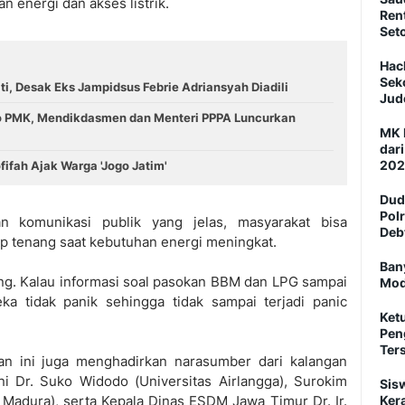
n energi dan akses listrik.
Ren
Set
Hac
Sek
i, Desak Eks Jampidsus Febrie Adriansyah Diadili
Jud
o PMK, Mendikdasmen dan Menteri PPPA Luncurkan
MK 
dar
202
ifah Ajak Warga 'Jogo Jatim'
Dud
Pol
n komunikasi publik yang jelas, masyarakat bisa
Deb
p tenang saat kebutuhan energi meningkat.
Ban
ing. Kalau informasi soal pasokan BBM dan LPG sampai
Mod
ka tidak panik sehingga tidak sampai terjadi panic
Ket
Pen
Ter
tan ini juga menghadirkan narasumber dari kalangan
ni Dr. Suko Widodo (Universitas Airlangga), Surokim
Sis
Madura), serta Kepala Dinas ESDM Jawa Timur Dr. Ir.
Ker