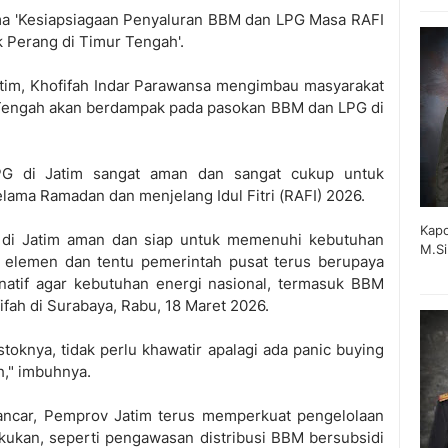
ma 'Kesiapsiagaan Penyaluran BBM dan LPG Masa RAFI
k Perang di Timur Tengah'.
tim, Khofifah Indar Parawansa mengimbau masyarakat
r Tengah akan berdampak pada pasokan BBM dan LPG di
G di Jatim sangat aman dan sangat cukup untuk
ama Ramadan dan menjelang Idul Fitri (RAFI) 2026.
Kapo
 di Jatim aman dan siap untuk memenuhi kebutuhan
M.Si
 elemen dan tentu pemerintah pusat terus berupaya
natif agar kebutuhan energi nasional, termasuk BBM
ofifah di Surabaya, Rabu, 18 Maret 2026.
toknya, tidak perlu khawatir apalagi ada panic buying
h," imbuhnya.
ancar, Pemprov Jatim terus memperkuat pengelolaan
akukan, seperti pengawasan distribusi BBM bersubsidi