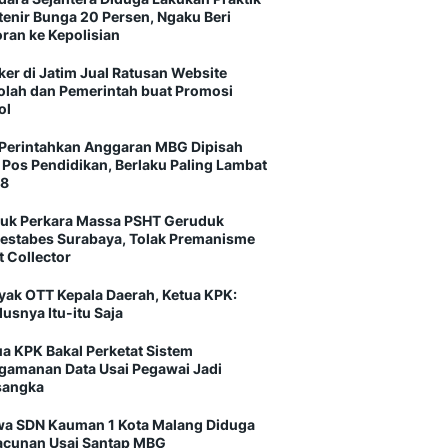
tenir Bunga 20 Persen, Ngaku Beri
oran ke Kepolisian
ker di Jatim Jual Ratusan Website
olah dan Pemerintah buat Promosi
ol
Perintahkan Anggaran MBG Dipisah
i Pos Pendidikan, Berlaku Paling Lambat
8
uk Perkara Massa PSHT Geruduk
restabes Surabaya, Tolak Premanisme
t Collector
yak OTT Kepala Daerah, Ketua KPK:
usnya Itu-itu Saja
ua KPK Bakal Perketat Sistem
gamanan Data Usai Pegawai Jadi
sangka
wa SDN Kauman 1 Kota Malang Diduga
acunan Usai Santap MBG