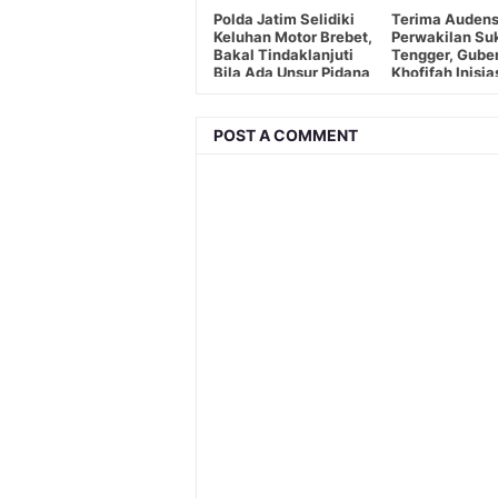
Polda Jatim Selidiki
Terima Audens
Keluhan Motor Brebet,
Perwakilan Su
Bakal Tindaklanjuti
Tengger, Gube
Bila Ada Unsur Pidana
Khofifah Inisia
Masyarakat A
POST A COMMENT