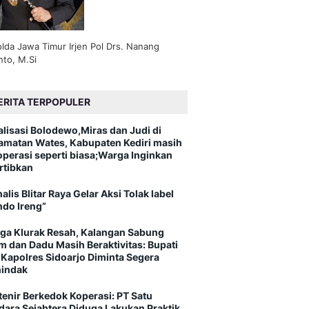
lda Jawa Timur Irjen Pol Drs. Nanang
nto, M.Si
ERITA TERPOPULER
alisasi Bolodewo,Miras dan Judi di
amatan Wates, Kabupaten Kediri masih
operasi seperti biasa;Warga Inginkan
rtibkan
alis Blitar Raya Gelar Aksi Tolak label
ndo Ireng”
ga Klurak Resah, Kalangan Sabung
m dan Dadu Masih Beraktivitas: Bupati
 Kapolres Sidoarjo Diminta Segera
indak
tenir Berkedok Koperasi: PT Satu
dara Sejahtera Diduga Lakukan Praktik