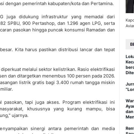
inasi dengan pemerintah kabupaten/kota dan Pertamina.
G juga didukung infrastruktur yang memadai dari
Kapo
482 SPBU, 900 Pertashop, dan 1.296 agen LPG, serta
Avia
ncaran pasokan hingga puncak konsumsi Ramadan dan
B
esar. Kita harus pastikan distribusi lancar dan tepat
Lok
Kec
ber
iperkuat melalui sektor kelistrikan. Rasio elektrifikasi
Dite
ersen dan ditargetkan menembus 100 persen pada 2026.
sangan listrik gratis bagi 3.400 rumah tangga miskin
Jurn
miliar.
“Lo
War
 pasokan, tapi juga akses. Program elektrifikasi ini
Aya
masyarakat, khususnya yang kurang mampu, bisa
dan
ung," ujarnya.
Men
enyampaikan sinergi antara pemerintah dan media
Ren
Sau