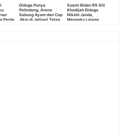
i
Diduga Punya
Suami Bidan RS Siti
ku
Pelindung, Arena
Khodijah Diduga
rnur
Sabung Ayam dan Cap
Nikahi Janda,
si Perda
Jikie di Jatisari Tetap
Mengaku Lajang
dat
Beroperasi