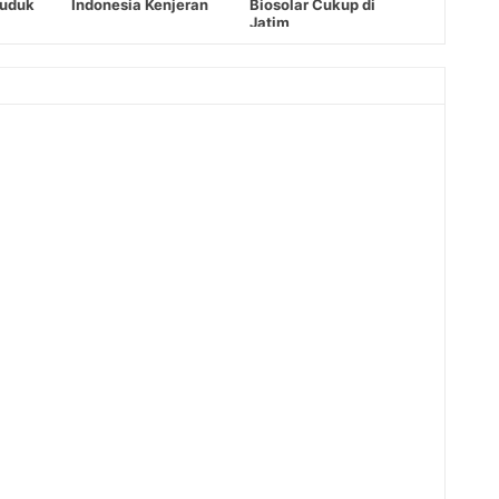
Duduk
Indonesia Kenjeran
Biosolar Cukup di
Jatim