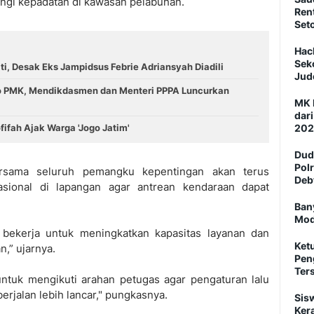
ngi kepadatan di kawasan pelabuhan.
Ren
Set
Hac
Sek
i, Desak Eks Jampidsus Febrie Adriansyah Diadili
Jud
o PMK, Mendikdasmen dan Menteri PPPA Luncurkan
MK 
dar
ifah Ajak Warga 'Jogo Jatim'
202
Dud
Pol
rsama seluruh pemangku kepentingan akan terus
Deb
sional di lapangan agar antrean kendaraan dapat
Ban
Mod
 bekerja untuk meningkatkan kapasitas layanan dan
Ket
,” ujarnya.
Pen
Ter
tuk mengikuti arahan petugas agar pengaturan lalu
berjalan lebih lancar," pungkasnya.
Sis
Ker