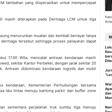
LCM tambahan yang dioperasikan untuk mempercepat
Kapo
B) masih diterapkan pada Dermaga LCM untuk tiga
Avia
langsung menurunkan muatan dan kembali berlayar tanpa
B
dermaga tersebut sehingga proses pelayaran dapat
Lok
Kec
ber
kul 17.00 Wita, mencatat antrean kendaraan masih
Dite
d, sekitar Kantor Perbekel, dengan jarak sekitar 20
k. Antrean didominasi kendaraan logistik dan mobil
Jurn
“Lo
War
us kendaraan, Kementerian Perhubungan bersama
Aya
a lalu lintas menuju kantong parkir dan buffer zone
dan
Men
tian sementara perjalanan truk sumbu tiga menuju
Ren
Sau