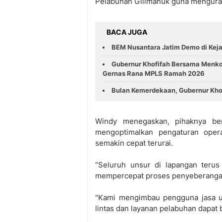
Pelabuhan Gilimanuk guna mengura
BACA JUGA
BEM Nusantara Jatim Demo di Kejat
Gubernur Khofifah Bersama Menk
Gernas Rana MPLS Ramah 2026
Bulan Kemerdekaan, Gubernur Khof
Windy menegaskan, pihaknya be
mengoptimalkan pengaturan opera
semakin cepat terurai.
“Seluruh unsur di lapangan terus
mempercepat proses penyeberangan
"Kami mengimbau pengguna jasa un
lintas dan layanan pelabuhan dapat 