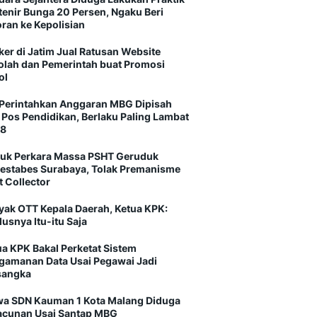
tenir Bunga 20 Persen, Ngaku Beri
oran ke Kepolisian
ker di Jatim Jual Ratusan Website
olah dan Pemerintah buat Promosi
ol
Perintahkan Anggaran MBG Dipisah
i Pos Pendidikan, Berlaku Paling Lambat
8
uk Perkara Massa PSHT Geruduk
restabes Surabaya, Tolak Premanisme
t Collector
yak OTT Kepala Daerah, Ketua KPK:
usnya Itu-itu Saja
ua KPK Bakal Perketat Sistem
gamanan Data Usai Pegawai Jadi
sangka
wa SDN Kauman 1 Kota Malang Diduga
acunan Usai Santap MBG