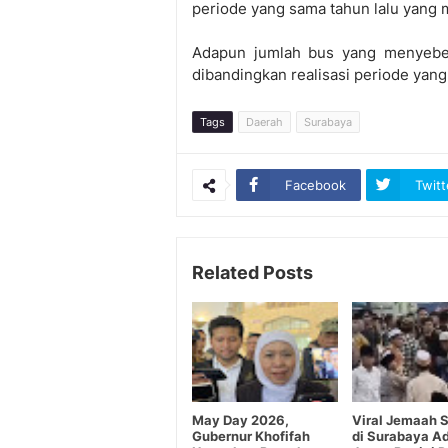
periode yang sama tahun lalu yang 
Adapun jumlah bus yang menyebe
dibandingkan realisasi periode yang
Tags
Daerah
Surabaya
Facebook
Twitt
Related Posts
May Day 2026,
Viral Jemaah S
Gubernur Khofifah
di Surabaya A