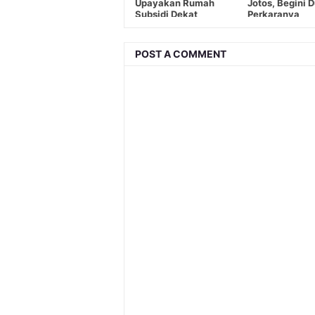
Upayakan Rumah
Jotos, Begini 
Subsidi Dekat
Perkaranya
Kawasan Industri
POST A COMMENT