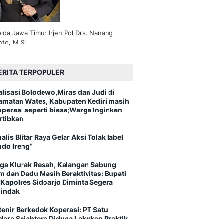
lda Jawa Timur Irjen Pol Drs. Nanang
nto, M.Si
ERITA TERPOPULER
alisasi Bolodewo,Miras dan Judi di
amatan Wates, Kabupaten Kediri masih
operasi seperti biasa;Warga Inginkan
rtibkan
alis Blitar Raya Gelar Aksi Tolak label
ndo Ireng”
ga Klurak Resah, Kalangan Sabung
m dan Dadu Masih Beraktivitas: Bupati
 Kapolres Sidoarjo Diminta Segera
indak
tenir Berkedok Koperasi: PT Satu
dara Sejahtera Diduga Lakukan Praktik