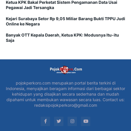
Ketua KPK Bakal Perketat Sistem Pengamanan Data Usai
Pegawai Jadi Tersangka
Kejari Surabaya Setor Rp 9,05 Miliar Barang Bukti TPPU Judi
Online ke Negara
Banyak OTT Kepala Daerah, Ketua KPK: Modusnya Itu-itu
Saja
pojokperkoro.com merupakan portal berita terkini di
Indonesia, menyajikan beragam informasi dari berbagai sektor
kehidupan yang disajikan secara sederhana dan mudah
dipahami untuk membukan wawasan secara luas. Contact us:
redaksipojokperkoro@gmail.com