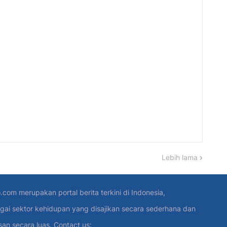
Lebih lama
.com merupakan portal berita terkini di Indonesia,
gai sektor kehidupan yang disajikan secara sederhana dan
 secara luas. Contact us: