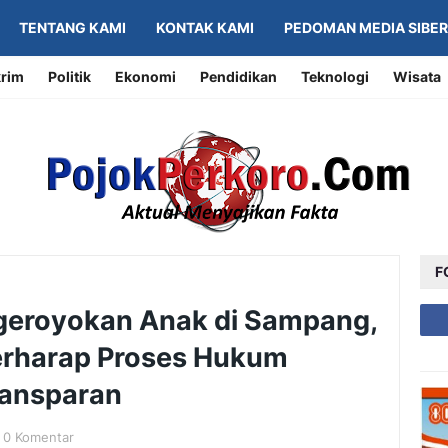
TENTANG KAMI
KONTAK KAMI
PEDOMAN MEDIA SIBER
rim
Politik
Ekonomi
Pendidikan
Teknologi
Wisata
F
geroyokan Anak di Sampang,
erharap Proses Hukum
Transparan
0 Komentar