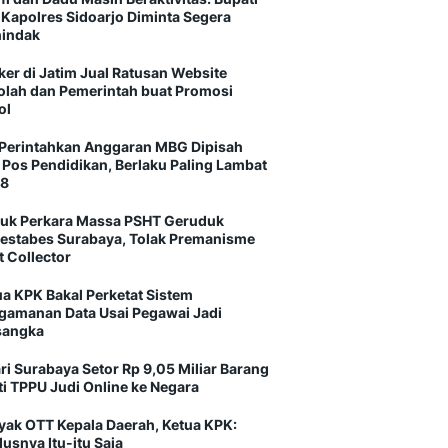
 Kapolres Sidoarjo Diminta Segera
indak
ker di Jatim Jual Ratusan Website
olah dan Pemerintah buat Promosi
ol
Perintahkan Anggaran MBG Dipisah
i Pos Pendidikan, Berlaku Paling Lambat
8
uk Perkara Massa PSHT Geruduk
restabes Surabaya, Tolak Premanisme
t Collector
ua KPK Bakal Perketat Sistem
gamanan Data Usai Pegawai Jadi
sangka
ri Surabaya Setor Rp 9,05 Miliar Barang
ti TPPU Judi Online ke Negara
yak OTT Kepala Daerah, Ketua KPK:
usnya Itu-itu Saja