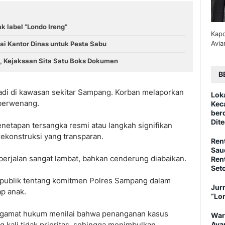
ak label “Londo Ireng”
Kapo
Avia
i Kantor Dinas untuk Pesta Sabu
, Kejaksaan Sita Satu Boks Dokumen
B
adi di kawasan sekitar Sampang. Korban melaporkan
Lok
 berwenang.
Kec
ber
Dite
netapan tersangka resmi atau langkah signifikan
rekonstruksi yang transparan.
Ren
Sau
erjalan sangat lambat, bahkan cenderung diabaikan.
Ren
Set
publik tentang komitmen Polres Sampang dalam
Jurn
ap anak.
“Lo
ngamat hukum menilai bahwa penanganan kasus
War
g kali tidak prioritas, sehingga menimbulkan
Aya