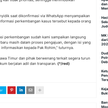
dan
Men
enyidik saat dikonfirmasi via WhatsApp menyampaikan
Hac
nformasi perkembangan kasus tersebut kepada orang
Sek
Jud
MK 
asi perkembangan sudah kami sampaikan langsung
dar
baru masih dalam proses pengajuan, dengan isi yang
202
 informasikan kepada Pak Rohim," tuturnya.
Dud
Pol
awa Timur dan pihak berwenang terkait segera turun
Deb
um berjalan adil dan transparan.
(*/red)
Ket
Pen
Ter
Keja
er
Buk
Ban
Mod