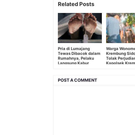
Related Posts
Pria di Lumajang
Warga Wonome
Tewas Dibacok dalam
Krembung Sido
Rumahnya, Pelaku
Tolak Perjudia
Langsung Kabur
Kapolsek Kre
Harus Tindak 
POST A COMMENT