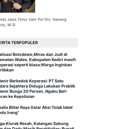
lda Jawa Timur Irjen Pol Drs. Nanang
nto, M.Si
ERITA TERPOPULER
alisasi Bolodewo,Miras dan Judi di
amatan Wates, Kabupaten Kediri masih
operasi seperti biasa;Warga Inginkan
rtibkan
tenir Berkedok Koperasi: PT Satu
dara Sejahtera Diduga Lakukan Praktik
tenir Bunga 20 Persen, Ngaku Beri
oran ke Kepolisian
alis Blitar Raya Gelar Aksi Tolak label
ndo Ireng”
ga Klurak Resah, Kalangan Sabung
m dan Dadu Masih Beraktivitas: Bupati