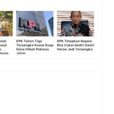
lati
KPK Tahan Tiga
KPK Tetapkan Kepala
arjo
Tersangka Kasus Suap
Bea Cukai Kediri Gatot
n,
Dana Hibah Pokmas
Heroe Jadi Tersangka
mbung
Jatim
Tegas