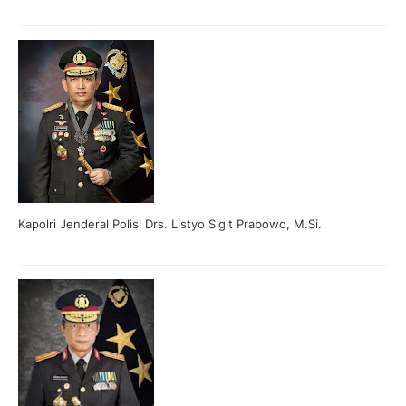
Kapolri Jenderal Polisi Drs. Listyo Sigit Prabowo, M.Si.