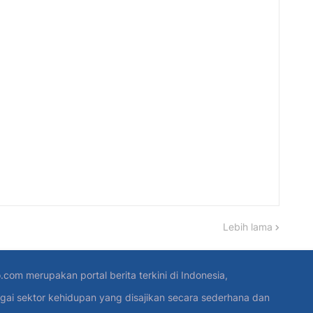
Lebih lama
.com merupakan portal berita terkini di Indonesia,
gai sektor kehidupan yang disajikan secara sederhana dan