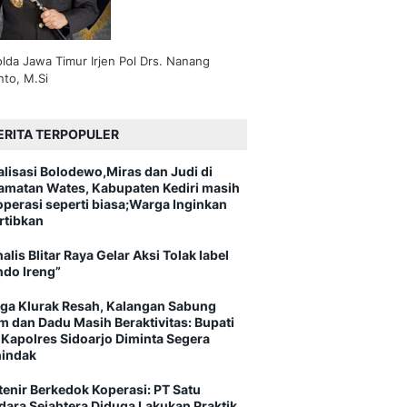
lda Jawa Timur Irjen Pol Drs. Nanang
nto, M.Si
ERITA TERPOPULER
alisasi Bolodewo,Miras dan Judi di
amatan Wates, Kabupaten Kediri masih
operasi seperti biasa;Warga Inginkan
rtibkan
alis Blitar Raya Gelar Aksi Tolak label
ndo Ireng”
ga Klurak Resah, Kalangan Sabung
m dan Dadu Masih Beraktivitas: Bupati
 Kapolres Sidoarjo Diminta Segera
indak
tenir Berkedok Koperasi: PT Satu
dara Sejahtera Diduga Lakukan Praktik