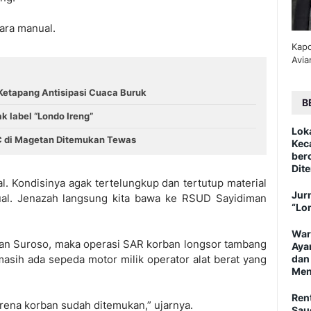
ara manual.
Kapo
Avia
Ketapang Antisipasi Cuaca Buruk
B
ak label “Londo Ireng”
Lok
 C di Magetan Ditemukan Tewas
Kec
ber
Dite
l. Kondisinya agak tertelungkup dan tertutup material
Jurn
ual. Jenazah langsung kita bawa ke RSUD Sayidiman
“Lo
War
an Suroso, maka operasi SAR korban longsor tambang
Aya
masih ada sepeda motor milik operator alat berat yang
dan
Men
Ren
arena korban sudah ditemukan,” ujarnya.
Sau