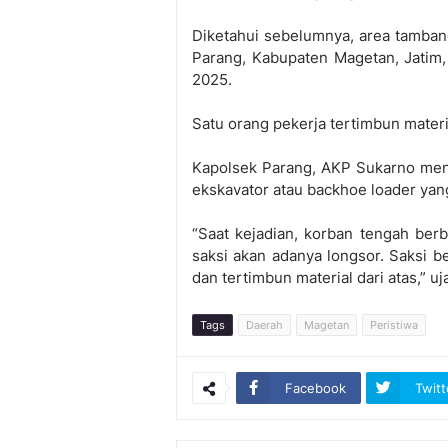
Diketahui sebelumnya, area tamban
Parang, Kabupaten Magetan, Jatim
2025.
Satu orang pekerja tertimbun materi
Kapolsek Parang, AKP Sukarno menga
ekskavator atau backhoe loader yang 
“Saat kejadian, korban tengah be
saksi akan adanya longsor. Saksi be
dan tertimbun material dari atas,” u
Tags
Daerah
Magetan
Peristiwa
Facebook
Twitt