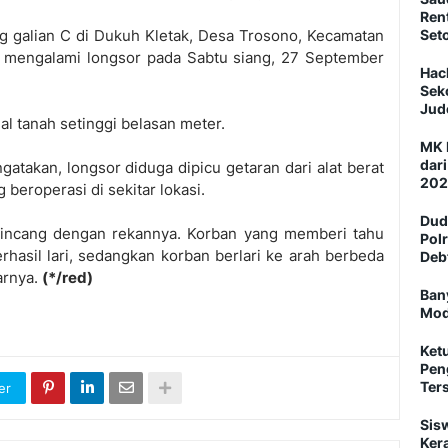
Ren
g galian C di Dukuh Kletak, Desa Trosono, Kecamatan
Set
, mengalami longsor pada Sabtu siang, 27 September
Hac
Sek
Jud
al tanah setinggi belasan meter.
MK 
dar
takan, longsor diduga dipicu getaran dari alat berat
202
beroperasi di sekitar lokasi.
Dud
rbincang dengan rekannya. Korban yang memberi tahu
Pol
rhasil lari, sedangkan korban berlari ke arah berbeda
Deb
jarnya.
(*/red)
Ban
Mod
Ket
Pen
Ter
er
Sis
Ker