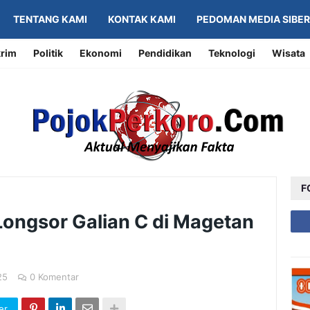
TENTANG KAMI
KONTAK KAMI
PEDOMAN MEDIA SIBER
rim
Politik
Ekonomi
Pendidikan
Teknologi
Wisata
F
ongsor Galian C di Magetan
25
0 Komentar
er