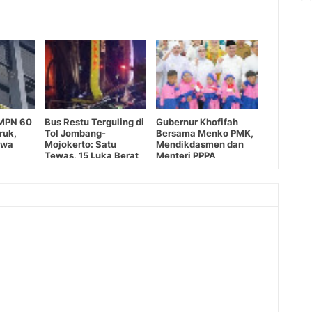
SMPN 60
Bus Restu Terguling di
Gubernur Khofifah
ruk,
Tol Jombang-
Bersama Menko PMK,
swa
Mojokerto: Satu
Mendikdasmen dan
Tewas, 15 Luka Berat
Menteri PPPA
Luncurkan Gernas
Rana MPLS Ramah
2026