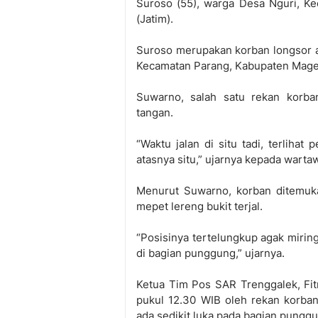
Suroso (55), warga Desa Nguri, K
(Jatim).
Suroso merupakan korban longsor a
Kecamatan Parang, Kabupaten Mage
Suwarno, salah satu rekan korban
tangan.
“Waktu jalan di situ tadi, terlihat 
atasnya situ,” ujarnya kepada warta
Menurut Suwarno, korban ditemuka
mepet lereng bukit terjal.
“Posisinya tertelungkup agak miring
di bagian punggung,” ujarnya.
Ketua Tim Pos SAR Trenggalek, Fit
pukul 12.30 WIB oleh rekan korban
ada sedikit luka pada bagian pungg