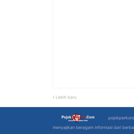
Lebih baru
pojokperkoro
menyajikan beragam informasi dari berba