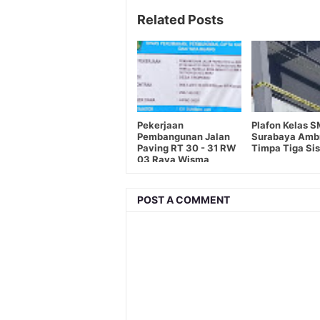
Related Posts
Pekerjaan
Plafon Kelas 
Pembangunan Jalan
Surabaya Amb
Paving RT 30 - 31 RW
Timpa Tiga Si
03 Raya Wisma
Tropodo Sidoarjo
Diduga Ada Indikasi
Penyelewengan
POST A COMMENT