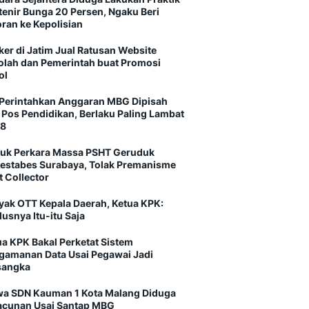
tenir Bunga 20 Persen, Ngaku Beri
oran ke Kepolisian
ker di Jatim Jual Ratusan Website
olah dan Pemerintah buat Promosi
ol
Perintahkan Anggaran MBG Dipisah
i Pos Pendidikan, Berlaku Paling Lambat
8
uk Perkara Massa PSHT Geruduk
restabes Surabaya, Tolak Premanisme
t Collector
yak OTT Kepala Daerah, Ketua KPK:
usnya Itu-itu Saja
ua KPK Bakal Perketat Sistem
gamanan Data Usai Pegawai Jadi
sangka
wa SDN Kauman 1 Kota Malang Diduga
acunan Usai Santap MBG