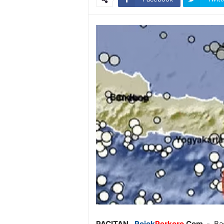
PACITAN,
Pojok
Perkoro
.Com -
Ba