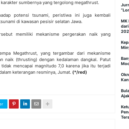
a karakter sumbernya yang tergolong megathrust.
Jurn
“Lo
dap potensi tsunami, peristiwa ini juga kembali
MK 
tsunami di kawasan pesisir selatan Jawa.
dar
202
rsebut memiliki mekanisme pergerakan naik yang
Kep
Min
gempa Megathrust, yang tergambar dari mekanisme
Ban
 naik (thrusting) dengan kedalaman dangkal. Patut
Mod
tidak mencapai magnitudo 7,0 karena jika itu terjadi
, dalam keterangan resminya, Jumat.
(*/red)
Okn
Kan
Bul
Ajak
er
Ket
Pen
Ter