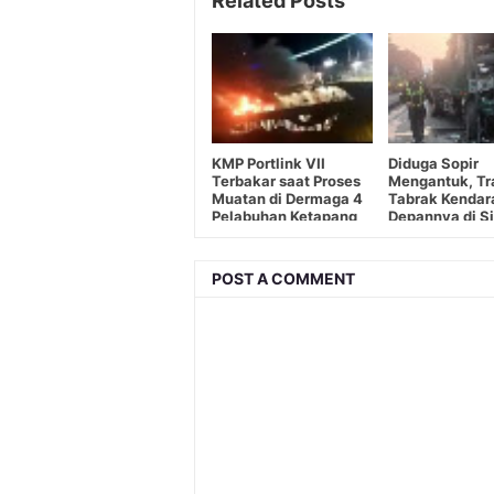
KMP Portlink VII
Diduga Sopir
Terbakar saat Proses
Mengantuk, Tra
Muatan di Dermaga 4
Tabrak Kendar
Pelabuhan Ketapang
Depannya di S
Banyuwangi
Taman Sidoarj
POST A COMMENT