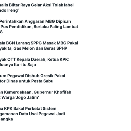
alis Blitar Raya Gelar Aksi Tolak label
ndo Ireng”
Perintahkan Anggaran MBG Dipisah
i Pos Pendidikan, Berlaku Paling Lambat
8
ala BGN Larang SPPG Masak MBG Pakai
yakita, Gas Melon dan Beras SPHP
yak OTT Kepala Daerah, Ketua KPK:
usnya Itu-itu Saja
um Pegawai Dishub Gresik Pakai
tor Dinas untuk Pesta Sabu
an Kemerdekaan, Gubernur Khofifah
 Warga 'Jogo Jatim'
ua KPK Bakal Perketat Sistem
gamanan Data Usai Pegawai Jadi
sangka