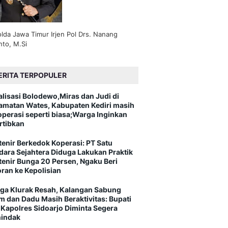
lda Jawa Timur Irjen Pol Drs. Nanang
nto, M.Si
ERITA TERPOPULER
alisasi Bolodewo,Miras dan Judi di
amatan Wates, Kabupaten Kediri masih
operasi seperti biasa;Warga Inginkan
rtibkan
tenir Berkedok Koperasi: PT Satu
dara Sejahtera Diduga Lakukan Praktik
tenir Bunga 20 Persen, Ngaku Beri
oran ke Kepolisian
ga Klurak Resah, Kalangan Sabung
m dan Dadu Masih Beraktivitas: Bupati
 Kapolres Sidoarjo Diminta Segera
indak