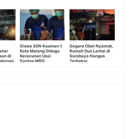
Siswa SDN Kauman 1
Gegara Obat Nyamuk,
iler
Kota Malang Diduga
Rumah Dua Lantai di
aan di
Keracunan Usai
Surabaya Hangus
idorogo
Santap MBG
Terbakar
o