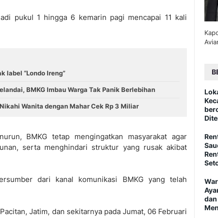
adi pukul 1 hingga 6 kemarin pagi mencapai 11 kali
Kapo
Avia
B
ak label “Londo Ireng”
elandai, BMKG Imbau Warga Tak Panik Berlebihan
Lok
Kec
 Nikahi Wanita dengan Mahar Cek Rp 3 Miliar
ber
Dite
enurun, BMKG tetap mengingatkan masyarakat agar
Ren
Sau
nan, serta menghindari struktur yang rusak akibat
Ren
Set
bersumber dari kanal komunikasi BMKG yang telah
War
Aya
dan
Men
acitan, Jatim, dan sekitarnya pada Jumat, 06 Februari