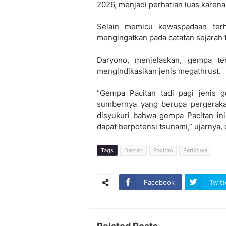
2026, menjadi perhatian luas karen
Selain memicu kewaspadaan terha
mengingatkan pada catatan sejarah 
Daryono, menjelaskan, gempa te
mengindikasikan jenis megathrust.
"Gempa Pacitan tadi pagi jenis 
sumbernya yang berupa pergerakan
disyukuri bahwa gempa Pacitan ini 
dapat berpotensi tsunami,” ujarnya
Tags
Daerah
Pacitan
Peristiwa
Facebook
Twitt
Related Posts