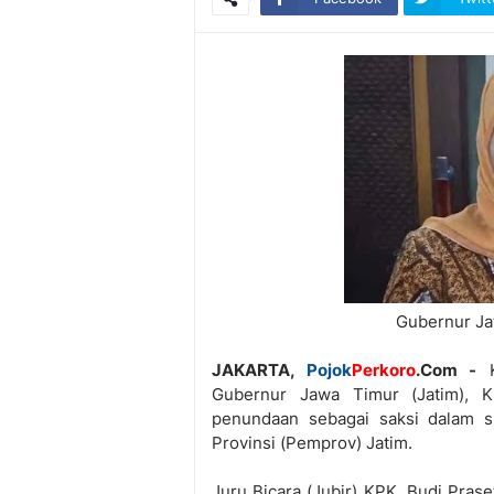
Gubernur Ja
JAKARTA,
Pojok
Perkoro
.Com -
K
Gubernur Jawa Timur (Jatim), K
penundaan sebagai saksi dalam s
Provinsi (Pemprov) Jatim.
Juru Bicara (Jubir) KPK, Budi Pra