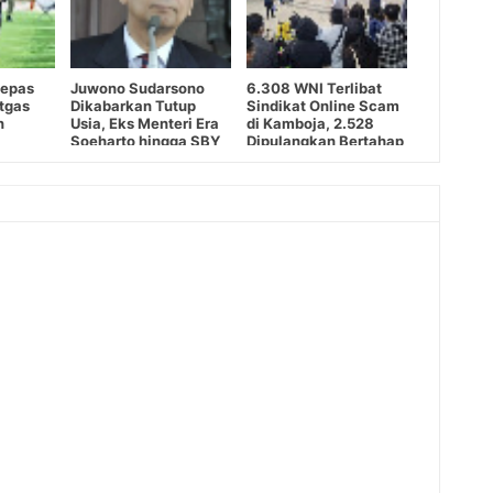
Lepas
Juwono Sudarsono
6.308 WNI Terlibat
atgas
Dikabarkan Tutup
Sindikat Online Scam
n
Usia, Eks Menteri Era
di Kamboja, 2.528
Soeharto hingga SBY
Dipulangkan Bertahap