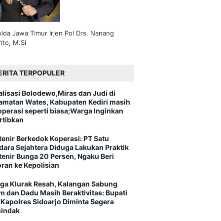
lda Jawa Timur Irjen Pol Drs. Nanang
nto, M.Si
ERITA TERPOPULER
alisasi Bolodewo,Miras dan Judi di
amatan Wates, Kabupaten Kediri masih
operasi seperti biasa;Warga Inginkan
rtibkan
tenir Berkedok Koperasi: PT Satu
dara Sejahtera Diduga Lakukan Praktik
tenir Bunga 20 Persen, Ngaku Beri
oran ke Kepolisian
ga Klurak Resah, Kalangan Sabung
m dan Dadu Masih Beraktivitas: Bupati
 Kapolres Sidoarjo Diminta Segera
indak