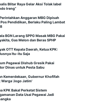
alis Blitar Raya Gelar Aksi Tolak label
ndo Ireng”
Perintahkan Anggaran MBG Dipisah
i Pos Pendidikan, Berlaku Paling Lambat
8
ala BGN Larang SPPG Masak MBG Pakai
yakita, Gas Melon dan Beras SPHP
yak OTT Kepala Daerah, Ketua KPK:
usnya Itu-itu Saja
um Pegawai Dishub Gresik Pakai
tor Dinas untuk Pesta Sabu
an Kemerdekaan, Gubernur Khofifah
 Warga 'Jogo Jatim'
ua KPK Bakal Perketat Sistem
gamanan Data Usai Pegawai Jadi
sangka