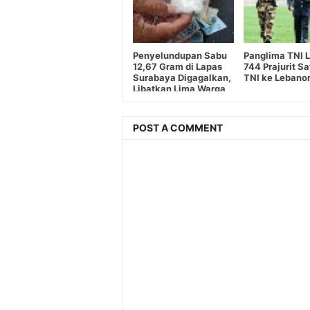
Penyelundupan Sabu
Panglima TNI 
12,67 Gram di Lapas
744 Prajurit S
Surabaya Digagalkan,
TNI ke Lebano
Libatkan Lima Warga
Binaan
POST A COMMENT