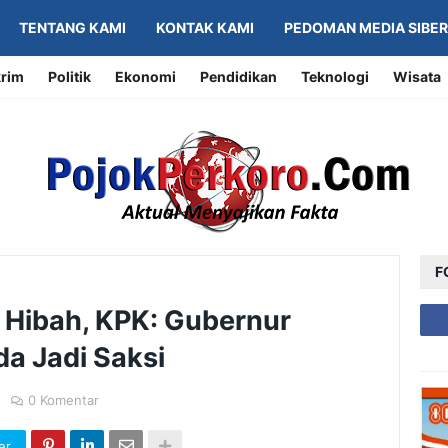
TENTANG KAMI
KONTAK KAMI
PEDOMAN MEDIA SIBER
rim
Politik
Ekonomi
Pendidikan
Teknologi
Wisata
F
 Hibah, KPK: Gubernur
da Jadi Saksi
0 Komentar
er