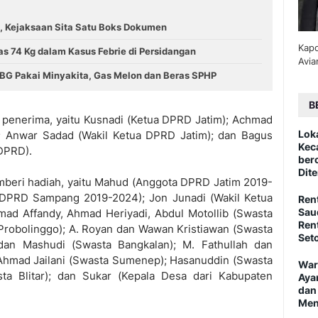
, Kejaksaan Sita Satu Boks Dokumen
Kapo
s 74 Kg dalam Kasus Febrie di Persidangan
Avia
G Pakai Minyakita, Gas Melon dan Beras SPHP
B
penerima, yaitu Kusnadi (Ketua DPRD Jatim); Achmad
Lok
); Anwar Sadad (Wakil Ketua DPRD Jatim); dan Bagus
Kec
DPRD).
ber
Dite
mberi hadiah, yaitu Mahud (Anggota DPRD Jatim 2019-
 DPRD Sampang 2019-2024); Jon Junadi (Wakil Ketua
Ren
Sau
ad Affandy, Ahmad Heriyadi, Abdul Motollib (Swasta
Ren
robolinggo); A. Royan dan Wawan Kristiawan (Swasta
Set
dan Mashudi (Swasta Bangkalan); M. Fathullah dan
Ahmad Jailani (Swasta Sumenep); Hasanuddin (Swasta
War
sta Blitar); dan Sukar (Kepala Desa dari Kabupaten
Aya
dan
Men