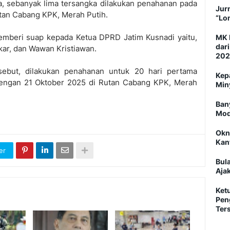
a, sebanyak lima tersangka dilakukan penahanan pada
Jurn
Rutan Cabang KPK, Merah Putih.
“Lo
emberi suap kepada Ketua DPRD Jatim Kusnadi yaitu,
MK 
dar
kar, dan Wawan Kristiawan.
202
sebut, dilakukan penahanan untuk 20 hari pertama
Kep
 dengan 21 Oktober 2025 di Rutan Cabang KPK, Merah
Min
Ban
Mod
Okn
Kan
er
Bul
Ajak
Ket
Pen
Ter