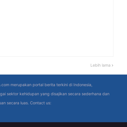
Lebih lama
.com merupakan portal berita terkini di Indonesia,
gai sektor kehidupan yang disajikan secara sederhana dan
 secara luas. Contact us: